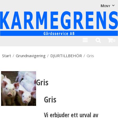
Visa varukorgen
Till kassan
Meny
0
Start
/
Grundnavigering
/
DJURTILLBEHÖR
/
Gris
Gris
Gris
Vi erbjuder ett urval av