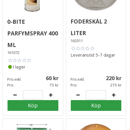
Foderskål 2
0-bite
liter
Parfymspray 400
162011
ml
161072
Leveranstid
5-7 dagar
I lager
60
220
Pris exkl.
Pris exkl.
75
275
Pris
Pris
Köp
Köp