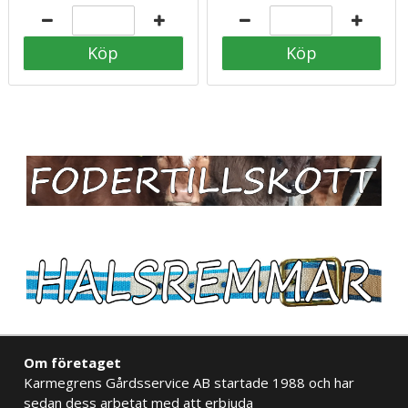
Köp
Köp
Om företaget
Karmegrens Gårdsservice AB startade 1988 och har
sedan dess arbetat med att erbjuda