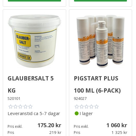
Glaubersalt 5
Pigstart PLUS
kg
100 ml (6-pack)
520101
924027
Leveranstid
ca 5-7 dagar
I lager
175.20
1 060
Pris exkl.
Pris exkl.
219
1 325
Pris
Pris