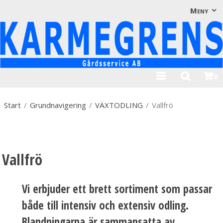
Visa varukorgen
Till kassan
Meny
0
Start
/
Grundnavigering
/
VÄXTODLING
/
Vallfrö
Vallfrö
Vi erbjuder ett brett sortiment som passar
både till intensiv och extensiv odling.
Blandningarna är sammansatta av