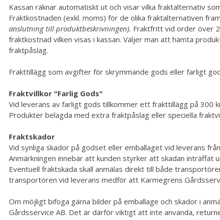
Kassan räknar automatiskt ut och visar vilka fraktalternativ so
Fraktkostnaden (exkl. moms) för de olika fraktalternativen fra
anslutning till produktbeskrivningen).
Fraktfritt vid order över 
fraktkostnad vilken visas i kassan. Väljer man att hämta prod
fraktpåslag.
Frakttillägg som avgifter för skrymmande gods eller farligt god
Fraktvillkor "Farlig Gods"
Vid leverans av farligt gods tillkommer ett frakttillägg på 300
Produkter belagda med extra fraktpåslag eller speciella fraktv
Fraktskador
Vid synliga skador på godset eller emballaget vid leverans fr
Anmärkningen innebär att kunden styrker att skadan inträffat u
Eventuell fraktskada skall anmälas direkt till både transportö
transportören vid leverans medför att Karmegrens Gårdsserv
Om möjligt bifoga gärna bilder på emballage och skador i anmä
Gårdsservice AB. Det är därför viktigt att inte använda, retu