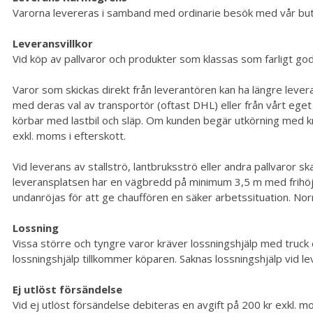
Varorna levereras i samband med ordinarie besök med vår butiksb
Leveransvillkor
Vid köp av pallvaror och produkter som klassas som farligt god
Varor som skickas direkt från leverantören kan ha längre levera
med deras val av transportör (oftast DHL) eller från vårt eget l
körbar med lastbil och släp. Om kunden begär utkörning med kr
exkl. moms i efterskott.
Vid leverans av stallströ, lantbruksströ eller andra pallvaror s
leveransplatsen har en vägbredd på minimum 3,5 m med frihöjd 4,
undanröjas för att ge chauffören en säker arbetssituation. Nor
Lossning
Vissa större och tyngre varor kräver lossningshjälp med truck
lossningshjälp tillkommer köparen. Saknas lossningshjälp vid l
Ej utlöst försändelse
Vid ej utlöst försändelse debiteras en avgift på 200 kr exkl.