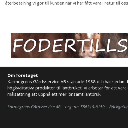
återbetalning vi gör till kunden när vi har fått vara i retur till oss
Om företaget
Karmegrens Gårdsservice AB startade 1988 och har sedan d
högkvalitativa produkter till lantbruket. Vi arbetar för att vara 
målsättning att uppnå ett mer lönsamt lantbruk.
Karmegrens Gårdsservice AB | org. nr: 556318-8159 | Bäckgata