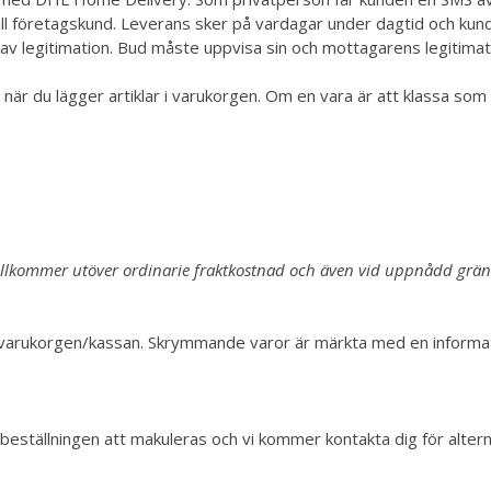
l företagskund. Leverans sker på vardagar under dagtid och kund 
v legitimation. Bud måste uppvisa sin och mottagarens legitima
 när du lägger artiklar i varukorgen. Om en vara är att klassa so
tillkommer utöver ordinarie fraktkostnad och även vid uppnådd gräns 
 varukorgen/kassan. Skrymmande varor är märkta med en informati
beställningen att makuleras och vi kommer kontakta dig för alter