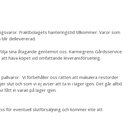
ningsvaror. Fraktbolagets hanteringstid tillkommer. Varor som
 blir dellevererad.
fullfölja sina åtagande gentemot oss. Karmegrens Gårdsservice
ligt att häva köpet vid omfattande leveransförsening.
j pallvaror. Vi förbehåller oss rätten att makulera restorder
lut och som vi ej avser att ta in i lager igen. Det går alltid
i fått in varan på lager igen.
oss för eventuell slutförsäljning och kommer inte att