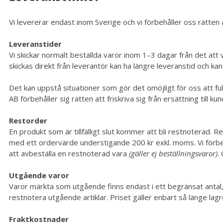
Vi levererar endast inom Sverige och vi förbehåller oss rätten 
Leveranstider
Vi skickar normalt beställda varor inom 1–3 dagar från det att
skickas direkt från leverantör kan ha längre leveranstid och kan
Det kan uppstå situationer som gör det omöjligt för oss att fu
AB förbehåller sig rätten att friskriva sig från ersättning till
Restorder
En produkt som är tillfälligt slut kommer att bli restnoterad. R
med ett ordervärde understigande 200 kr exkl. moms. Vi förbehål
att avbeställa en restnoterad vara
(gäller ej beställningsvaror)
.
Utgående varor
Varor märkta som utgående finns endast i ett begränsat antal, vi
restnotera utgående artiklar. Priset gäller enbart så länge lagr
Fraktkostnader