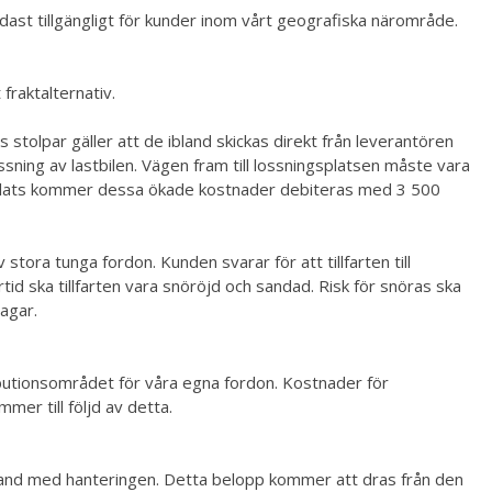
ndast tillgängligt för kunder inom vårt geografiska närområde.
fraktalternativ.
 stolpar gäller att de ibland skickas direkt från leverantören
ossning av lastbilen. Vägen fram till lossningsplatsen måste vara
tid/plats kommer dessa ökade kostnader debiteras med 3 500
stora tunga fordon. Kunden svarar för att tillfarten till
tid ska tillfarten vara snöröjd och sandad. Risk för snöras ska
dagar.
ibutionsområdet för våra egna fordon. Kostnader för
er till följd av detta.
amband med hanteringen. Detta belopp kommer att dras från den