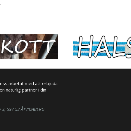
.
ess arbetat med att erbjuda
en naturlig partner i din
n 3, 597 53 ÅTVIDABERG