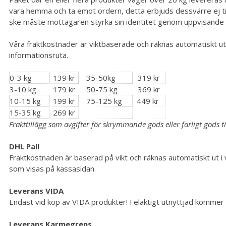
vara hemma och ta emot ordern, detta erbjuds dessvärre ej til
ske måste mottagaren styrka sin identitet genom uppvisande a
Våra fraktkostnader är viktbaserade och räknas automatiskt ut
informationsruta.
0-3 kg
139 kr
35-50kg
319 kr
3-10 kg
179 kr
50-75 kg
369 kr
10-15 kg
199 kr
75-125 kg
449 kr
15-35 kg
269 kr
Frakttillägg som avgifter för skrymmande gods eller farligt gods 
DHL Pall
Fraktkostnaden är baserad på vikt och räknas automatiskt ut i
som visas på kassasidan.
Leverans VIDA
Endast vid köp av VIDA produkter! Felaktigt utnyttjad kommer 
Leverans Karmegrens