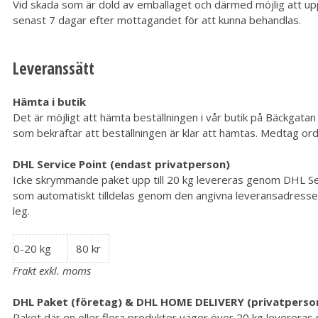
Vid skada som är dold av emballaget och därmed möjlig att upp
senast 7 dagar efter mottagandet för att kunna behandlas.
Leveranssätt
Hämta i butik
Det är möjligt att hämta beställningen i vår butik på Bäckgatan
som bekräftar att beställningen är klar att hämtas. Medtag ord
DHL Service Point (endast privatperson)
Icke skrymmande paket upp till 20 kg levereras genom DHL S
som automatiskt tilldelas genom den angivna leveransadressen
leg.
0-20 kg
80 kr
Frakt exkl. moms
DHL Paket (företag) & DHL HOME DELIVERY (privatperso
Paket där en eller flera produkter väger över 20 kg leverera