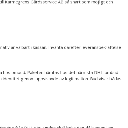
 till Karmegrens Gårdsservice AB så snart som möjligt och
nativ är valbart i kassan. Invänta därefter leveransbekräftelse
hämta hos ombud. Paketen hämtas hos det närmsta DHL-ombud
n identitet genom uppvisande av legitimation. Bud visar bådas
isering från DHL där kunden skall boka dag då kunden kan