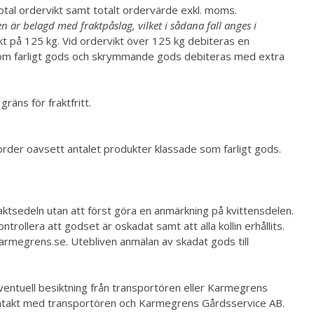
total ordervikt samt totalt ordervärde exkl. moms.
en är belagd med fraktpåslag, vilket i sådana fall anges i
ikt på 125 kg. Vid ordervikt över 125 kg debiteras en
as som farligt gods och skrymmande gods debiteras med extra
räns för fraktfritt.
r order oavsett antalet produkter klassade som farligt gods.
aktsedeln utan att först göra en anmärkning på kvittensdelen.
ollera att godset är oskadat samt att alla kollin erhållits.
karmegrens.se. Utebliven anmälan av skadat gods till
ventuell besiktning från transportören eller Karmegrens
t kontakt med transportören och Karmegrens Gårdsservice AB.