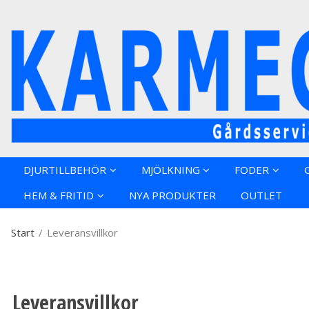
Produkten h
DJURTILLBEHÖR
MJÖLKNING
FODER
HEM & FRITID
NYA PRODUKTER
OUTLET
Start
/
Leveransvillkor
Leveransvillkor