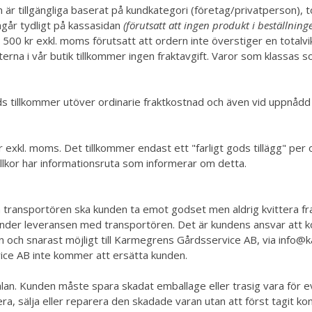
m är tillgängliga baserat på kundkategori (företag/privatperson), 
mgår tydligt på kassasidan
(förutsatt att ingen produkt i beställning
2 500 kr exkl. moms förutsatt att ordern inte överstiger en totalv
ukterna i vår butik tillkommer ingen fraktavgift. Varor som klass
s tillkommer utöver ordinarie fraktkostnad och även vid uppnådd g
 kr exkl. moms. Det tillkommer endast ett "farligt gods tillägg" pe
illkor har informationsruta som informerar om detta.
ån transportören ska kunden ta emot godset men aldrig kvittera fr
nder leveransen med transportören. Det är kundens ansvar att kontr
ren och snarast möjligt till Karmegrens Gårdsservice AB, via info@
ice AB inte kommer att ersätta kunden.
lan. Kunden måste spara skadat emballage eller trasig vara för e
rnera, sälja eller reparera den skadade varan utan att först tagi