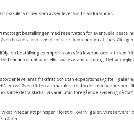
att makulera order som avser leverans till andra länder.
 vi mottagit beställningen med reservation för eventuella beställ
 även ha andra leveransvillkor vilket kan innebära att beställningen
llfölja en beställning exempelvis om våra leverantörer inte kan 
 kund vid sådana situationer eller vid leveransförsening. Det är möj
estorder levereras fraktfritt och utan expeditionsavgifter, gäller e
ler oss även rätten att makulera restorder med varor som säljer s
 Görs inte detta skickar vi varan utan föregående avisering så fort v
lket innebär att principen "först till kvarn" gäller. Vi reserverar 
et räcker.