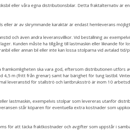
il eller våra egna distributionsbilar. Detta fraktalternativ är e
s eller är av skrymmande karaktär är endast hemleverans möjligt 
nstid och även andra leveransvillkor. Vid beställning av exempelvis
ager. Kunden måste ha tillgång till lastmaskin eller liknande för l
anbil eller annan bil eller inte kan lossa stolparna vid avtalad 
ka framkomligheten ska vara god, eftersom distributionen utförs av 
5 m (fritt från grenar) samt har bärighet för tung lastbil. Vinter
mal leveranstid för stallströ och lantbruksströ är inom 10 arbets
 eller lastmaskin, exempelvis stolpar som levereras utanför distr
everansen står köparen för eventuella extra kostnader som uppkomm
 moms för att täcka fraktkostnader och avgifter som uppstår i s