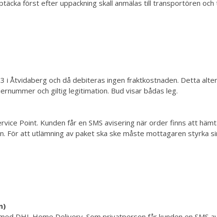
täcka först efter uppackning skall anmälas till transportören och
 3 i Åtvidaberg och då debiteras ingen fraktkostnaden. Detta alter
ernummer och giltig legitimation. Bud visar bådas leg.
ervice Point. Kunden får en SMS avisering när order finns att 
. För att utlämning av paket ska ske måste mottagaren styrka si
n)
s med DHL Home Delivery. Som privatperson får kunden en SMS av