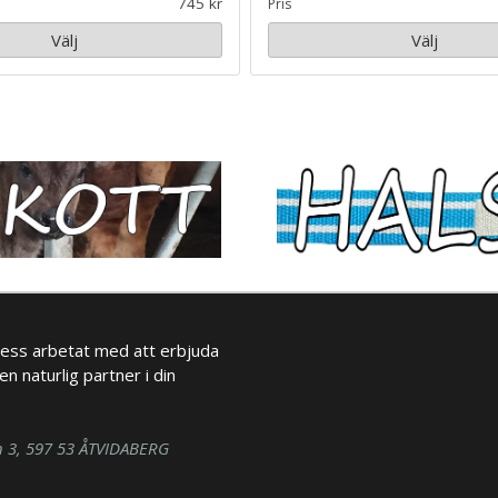
745
Pris
Välj
Välj
ess arbetat med att erbjuda
en naturlig partner i din
n 3, 597 53 ÅTVIDABERG