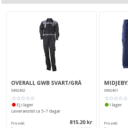
Overall GWB Svart/Grå
Midjeby
0492402
0992401
Ej i lager
I lager
Leveranstid
ca 5-7 dagar
815.20
Pris exkl.
Pris exkl.