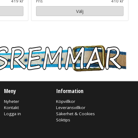
419
410
Pris
Välj
Meny
Information
Nyheter
Köpvillkor
Kontakt
Leveransvillkor
Logga in
Säkerhet & Cookies
Söktips