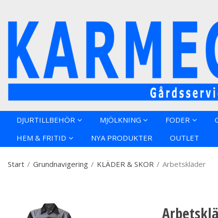
Produkten h
DJURTILLBEHÖR
MJÖLKNING
FODER
HEM & FRITID
NYA PRODUKTER
OUTLET
Start
/
Grundnavigering
/
KLÄDER & SKOR
/
Arbetskläder
Arbetskl