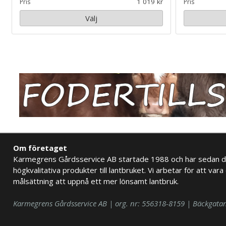
1 019
Pris
Pris
Välj
Om företaget
Karmegrens Gårdsservice AB startade 1988 och har sedan d
högkvalitativa produkter till lantbruket. Vi arbetar för att vara 
målsättning att uppnå ett mer lönsamt lantbruk.
Karmegrens Gårdsservice AB | org. nr: 556318-8159 | Bäckgata