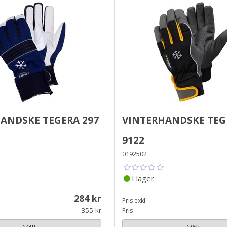
andske Tegera 297
Vinterhandske Teg
9122
0192502
I lager
284
Pris exkl.
355
Pris