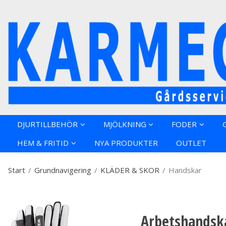
Produkten h
DJURTILLBEHÖR
MJÖLKNING
FODER
HEM & FRITID
NYA PRODUKTER
OUTLET
Start
/
Grundnavigering
/
KLÄDER & SKOR
/
Handskar
Arbetshandsk