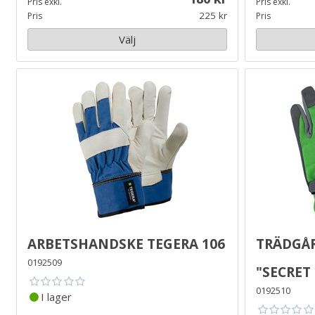
Pris exkl.
Pris exkl.
225
Pris
Pris
Välj
Arbetshandske Tegera 106
Trädgå
0192509
"Secret
0192510
I lager