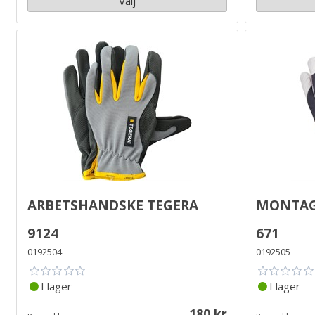
Välj
Arbetshandske Tegera
Montag
9124
671
0192504
0192505
I lager
I lager
180