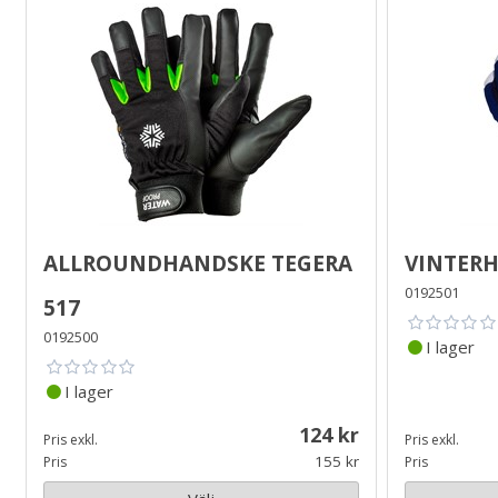
Allroundhandske Tegera
Vinterh
0192501
517
0192500
I lager
I lager
124
Pris exkl.
Pris exkl.
155
Pris
Pris