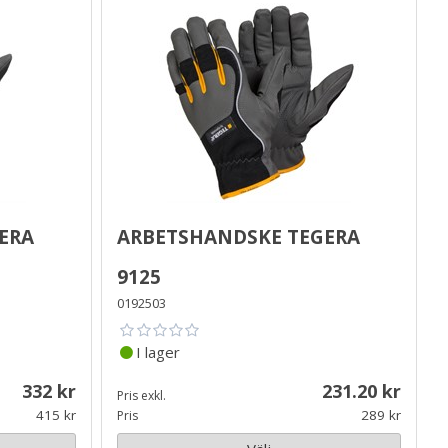
era
Arbetshandske Tegera
9125
0192503
I lager
332
231.20
Pris exkl.
415
289
Pris