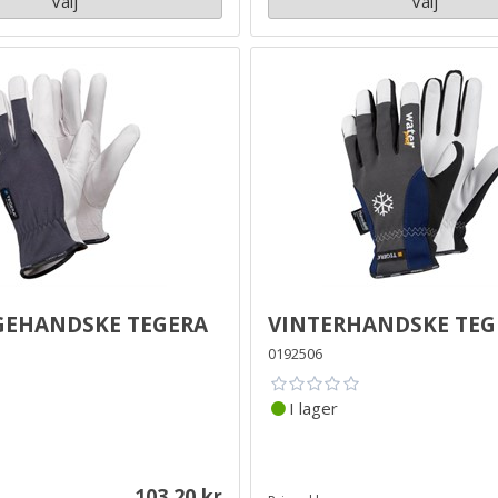
Välj
Välj
ehandske Tegera
Vinterhandske Teg
0192506
I lager
103.20