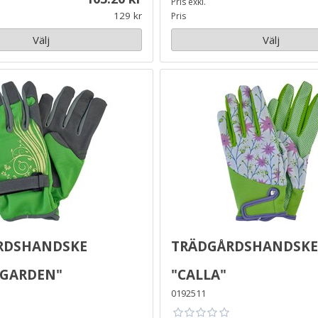
Pris exkl.
129
Pris
Välj
Välj
rdshandske
Trädgårdshandske
 Garden"
"Calla"
0192511