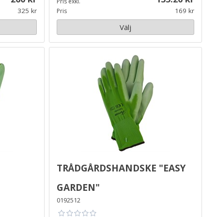
Pris exkl.
325
169
Pris
Välj
Trådgårdshandske "Easy
Garden"
0192512