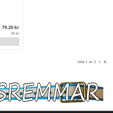
79.20
99
Sida 1 av 2