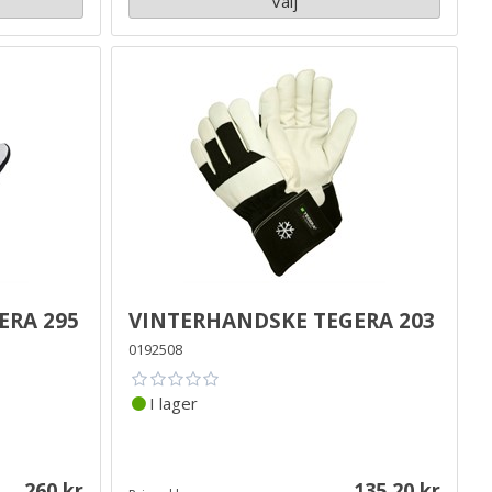
Välj
era 295
Vinterhandske Tegera 203
0192508
I lager
260
135.20