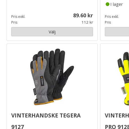
I lager
89.60
Pris exkl.
Pris exkl.
112
Pris
Pris
Välj
Vinterhandske Tegera
Vinter
9127
PRO 912