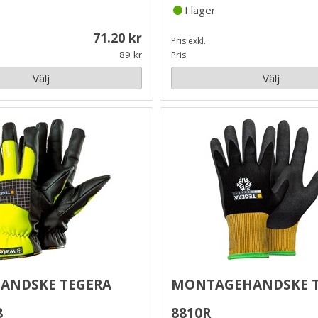
I lager
71.20
Pris exkl.
89
Pris
Välj
Välj
handske Tegera
Montagehandske T
8
8810R