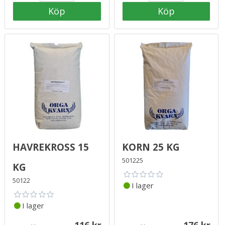
Köp
Köp
Havrekross 15
Korn 25 kg
501225
kg
50122
I lager
I lager
116
176