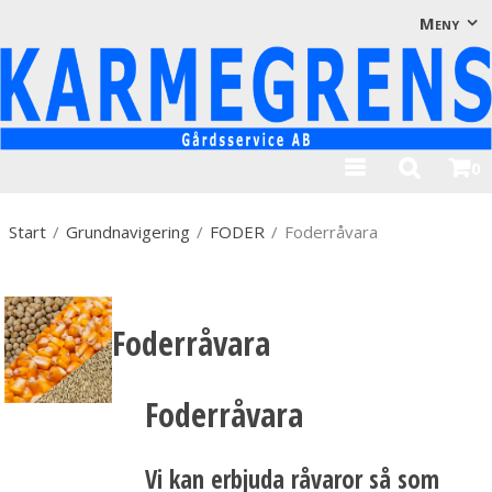
Visa varukorgen
Till kassan
Meny
0
Start
/
Grundnavigering
/
FODER
/
Foderråvara
Foderråvara
Foderråvara
Vi kan erbjuda råvaror så som