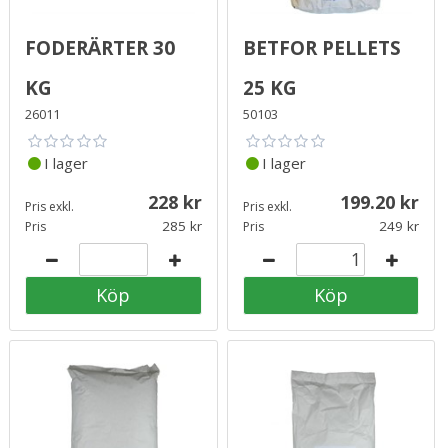
Foderärter 30
Betfor Pellets
kg
25 kg
26011
50103
I lager
I lager
228
199.20
Pris exkl.
Pris exkl.
285
249
Pris
Pris
Köp
Köp