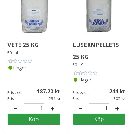
Vete 25 kg
Lusernpellets
50114
25 kg
50119
I lager
I lager
187.20
244
Pris exkl.
Pris exkl.
234
305
Pris
Pris
Köp
Köp