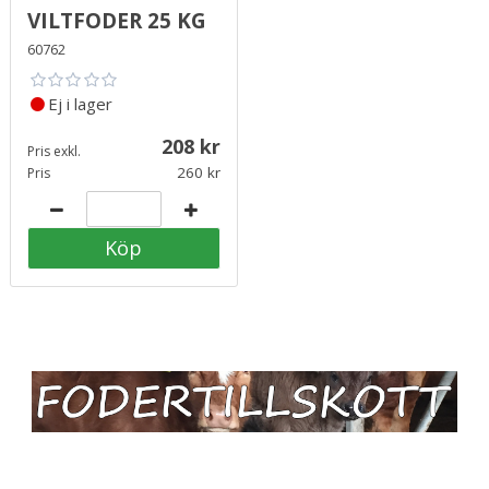
Viltfoder 25 kg
60762
Ej i lager
208
Pris exkl.
260
Pris
Köp