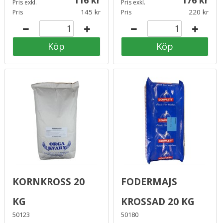
Pris exkl.
Pris exkl.
145
220
Pris
Pris
Köp
Köp
Kornkross 20
Fodermajs
kg
Krossad 20 kg
50123
50180