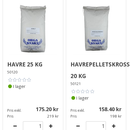
Havre 25 kg
Havrepelletskross
50120
20 kg
50121
I lager
I lager
175.20
158.40
Pris exkl.
Pris exkl.
219
198
Pris
Pris