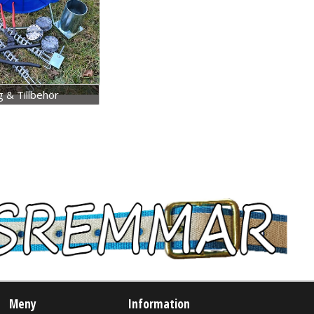
g & Tillbehör
Meny
Information