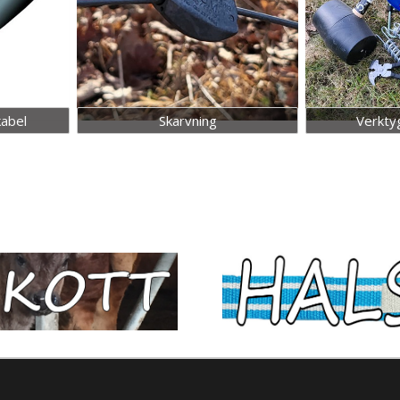
kabel
Skarvning
Verkty