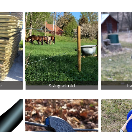
ar
Stängseltråd
Is