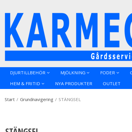
Produkten h
DJURTILLBEHÖR
MJÖLKNING
FODER
HEM & FRITID
NYA PRODUKTER
OUTLET
Start
/
Grundnavigering
/
STÄNGSEL
STÄNGSEL