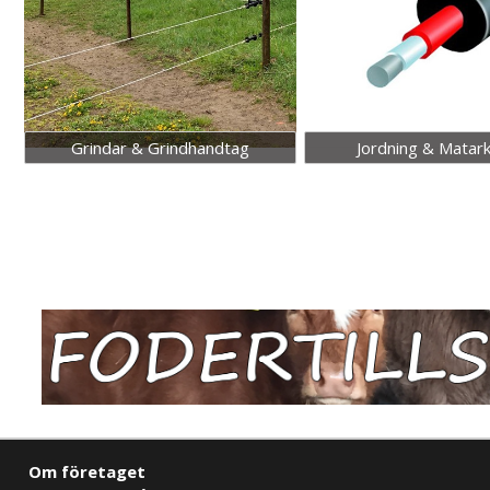
Grindar & Grindhandtag
Jordning & Matar
Om företaget