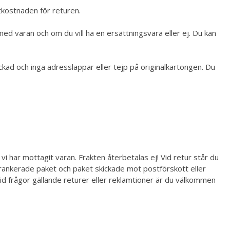
ktkostnaden för returen.
d varan och om du vill ha en ersättningsvara eller ej. Du kan
ackad och inga adresslappar eller tejp på originalkartongen. Du
 vi har mottagit varan. Frakten återbetalas ej!
Vid retur står du
t frankerade paket och paket skickade mot postförskott eller
id frågor gällande returer eller reklamtioner är du välkommen