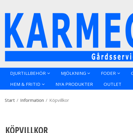
Produkten h
DJURTILLBEHÖR
MJÖLKNING
FODER
HEM & FRITID
NYA PRODUKTER
OUTLET
Start
/
Information
/
Köpvillkor
KÖPVILLKOR