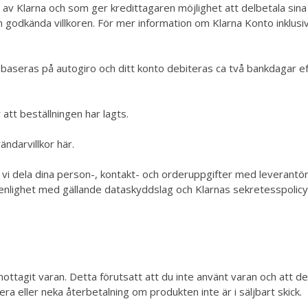
ls av Klarna och som ger kredittagaren möjlighet att delbetala s
an godkända villkoren. För mer information om Klarna Konto inklus
baseras på autogiro och ditt konto debiteras ca två bankdagar eft
att beställningen har lagts.
vändarvillkor
här
.
r vi dela dina person-, kontakt- och orderuppgifter med leverantö
 enlighet med gällande dataskyddslag och Klarnas
sekretesspolic
ottagit varan. Detta förutsatt att du inte använt varan och att den
a eller neka återbetalning om produkten inte är i säljbart skick.