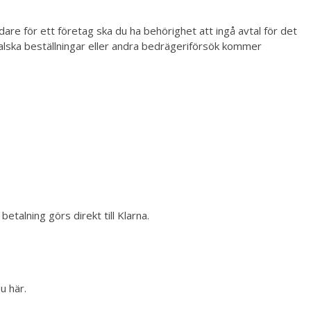
re för ett företag ska du ha behörighet att ingå avtal för det
alska beställningar eller andra bedrägeriförsök kommer
talning görs direkt till Klarna.
du
här
.