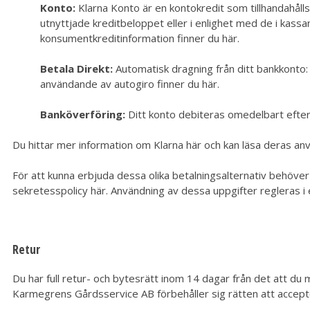
Konto:
Klarna Konto är en kontokredit som tillhandahål
utnyttjade kreditbeloppet eller i enlighet med de i kass
konsumentkreditinformation finner du
här
.
Betala Direkt:
Automatisk dragning från ditt bankkonto: 
användande av autogiro finner du
här
.
Banköverföring:
Ditt konto debiteras omedelbart efter 
Du hittar mer information om Klarna
här
och kan läsa deras an
För att kunna erbjuda dessa olika betalningsalternativ behöve
sekretesspolicy
här
.
Användning av dessa uppgifter regleras i
Retur
Du har full retur- och bytesrätt inom 14 dagar från det att du m
Karmegrens Gårdsservice AB förbehåller sig rätten att accepter