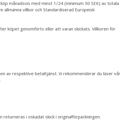
ina köp månadsvis med minst 1/24 (minimum 50 SEK) av totala
ive
allmänna
villkor
och Standardiserad Europeisk
er köpet genomförts eller att varan skickats. Villkoren för
ren av respektive betaltjänst. Vi rekommenderar du läser vår
y
.
 returneras i oskadat skick i originalförpackningen.