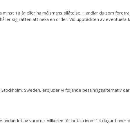
inst 18 år eller ha målsmans tillåtelse. Handlar du som företräda
ler sig rätten att neka en order. Vid upptäckten av eventuella f
ockholm, Sweden, erbjuder vi följande betalningsalternativ där be
vsändandet av varorna. Villkoren för betala inom 14 dagar finner 