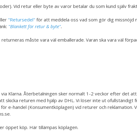
foder). Vid retur eller byte av varor betalar du som kund själv fra
ller
"Retursedel"
för att meddela oss vad som gör dig missnöjd me
änk:
"Blankett för retur & byte"
.
som returneras måste vara väl emballerade. Varan ska vara väl förp
g via Klarna. Återbetalningen sker normalt 1-2 veckor efter det att
tt skicka returen med hjälp av DHL.
Vi löser inte ut ofullständig
 för e-handel (Konsumentköplagen) vid returer och reklamation.
V
ns.se
.
ler öppet köp. Här tillämpas köplagen.