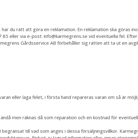
 har du rätt att göra en reklamation. En reklamation ska göras ino
85 eller via e-post:
info@karmegrens.se
vid eventuella fel. Efte
armegrens Gårdsservice AB förbehåller sig rätten att ta ut en avgif
an eller laga felet, i första hand repareras varan om så är möjligt. 
 ändå men räknas då som reparation och en kostnad för eventuell
AB begränsat till vad som anges i dessa försäljningsvillkor. Karmeg
, produktansvar, förlust av lagrad information eller annan ekonomis