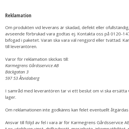
Reklamation
Om produkten vid leverans är skadad, defekt eller ofullständig,
avseende förbrukad vara godtas ej.
Kontakta oss på 0120-147 
bifogad i paketet. Varan ska vara väl rengjord eller tvättad. K
till leverantören.
Varor för reklamation skickas till:
Karmegrens Gårdsservice AB
Bäckgatan 3
597 53 Åtvidaberg
I samråd med leverantören tar vi ett beslut om vi ska ersätta var
lager.
Om reklamationen inte godkänns kan felet eventuellt åtgärdas
Ansvar till följd av fel i vara är för Karmegrens Gårdsservice 
t.ex. utebliven vinst, driftavbrott, merarbete, inkompatibilitet