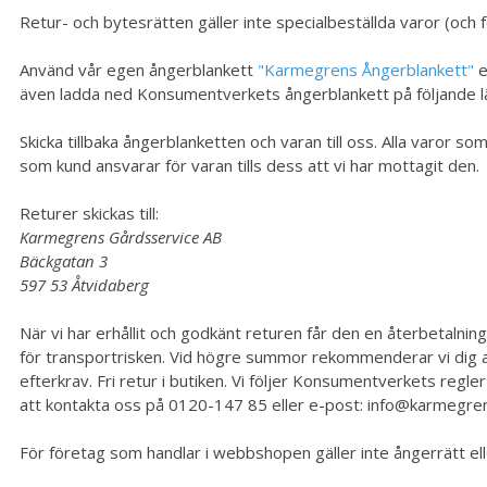
Retur- och bytesrätten gäller inte specialbeställda varor (och 
Använd vår egen ångerblankett
"Karmegrens Ångerblankett"
e
även ladda ned Konsumentverkets ångerblankett på följande l
Skicka tillbaka ångerblanketten och varan till oss. Alla varor 
som kund ansvarar för varan tills dess att vi har mottagit den.
Returer skickas till:
Karmegrens Gårdsservice AB
Bäckgatan 3
597 53 Åtvidaberg
När vi har erhållit och godkänt returen får den en återbetalnin
för transportrisken. Vid högre summor rekommenderar vi dig a
efterkrav. Fri retur i butiken.
Vi följer Konsumentverkets regler
att kontakta oss på 0120-147 85 eller e-post:
info@karmegre
För företag som handlar i webbshopen gäller inte ångerrätt el