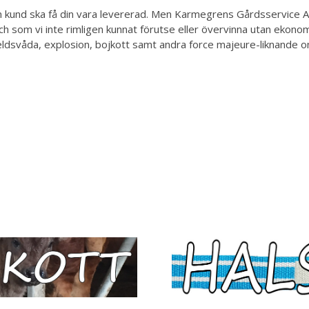
om kund ska få din vara levererad. Men Karmegrens Gårdsservice AB 
h som vi inte rimligen kunnat förutse eller övervinna utan ekonomi
t, eldsvåda, explosion, bojkott samt andra force majeure-liknand